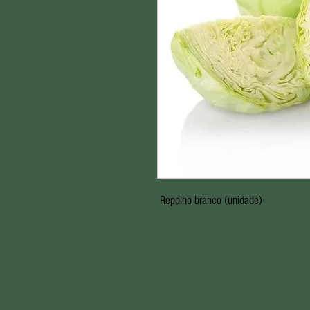
Repolho branco (unidade)