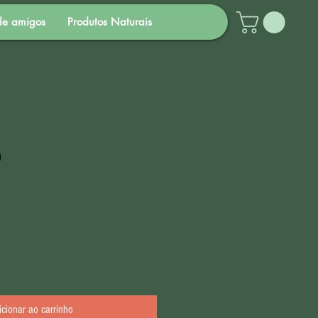
de amigos
Produtos Naturais
)
eço
romocional
icionar ao carrinho